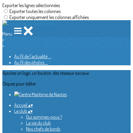
Exporter les lignes sélectionnées
Exporter toutes les colonnes
Exporter uniquement les colonnes affichées
Menu
<
>
Au fil de l'actualité ...
Au fil des photos ...
Ajoutez un logo, un bouton, des réseaux sociaux
Cliquez pour éditer
Accueil
▴
▾
Le club
▴
▾
Qui sommes-nous ?
La vie du club
Nos chefs de bords