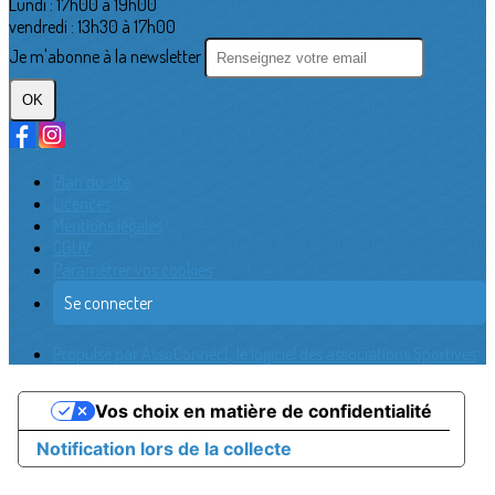
Lundi : 17h00 à 19h00
vendredi : 13h30 à 17h00
Je m'abonne à la newsletter
OK
Plan du site
Licences
Mentions légales
CGUV
Paramétrer vos cookies
Se connecter
Propulsé par AssoConnect, le logiciel des associations Sportives
Vos choix en matière de confidentialité
Notification lors de la collecte