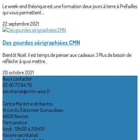
Le week-end théorique est une formation deux jours à terre à Préfailles
qui vous permettent...
22 septembre 2021
Des gourdes sérigraphiées CMN
Bientôt Noël, il est temps de penser aux cadeaux ;) Plus de besoin de
réfléchir à quoi mettre...
20 octobre 2021
Nous contacter :
02 40 73 64 79
secretariat@cmn-asso.fr
Centre Maritime de Nantes
14 rue du Bâtonnier Guinaudeau
44100 Nantes
Permanence :
lundi : 19h00 à 20h00
Horaire secrétariat :