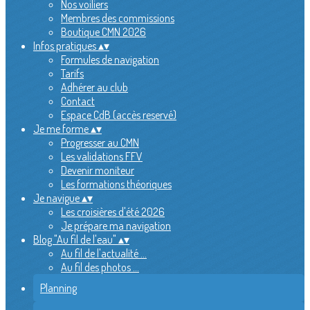
Nos voiliers
Membres des commissions
Boutique CMN 2026
Infos pratiques
▴
▾
Formules de navigation
Tarifs
Adhérer au club
Contact
Espace CdB (accès reservé)
Je me forme
▴
▾
Progresser au CMN
Les validations FFV
Devenir moniteur
Les formations théoriques
Je navigue
▴
▾
Les croisières d'été 2026
Je prépare ma navigation
Blog "Au fil de l'eau"
▴
▾
Au fil de l'actualité ...
Au fil des photos ...
Planning