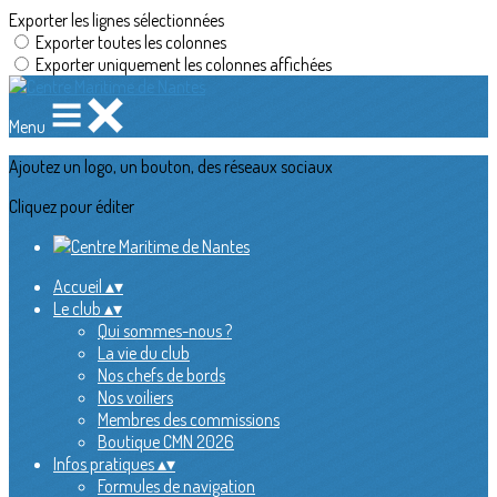
Exporter les lignes sélectionnées
Exporter toutes les colonnes
Exporter uniquement les colonnes affichées
Menu
Ajoutez un logo, un bouton, des réseaux sociaux
Cliquez pour éditer
Accueil
▴
▾
Le club
▴
▾
Qui sommes-nous ?
La vie du club
Nos chefs de bords
Nos voiliers
Membres des commissions
Boutique CMN 2026
Infos pratiques
▴
▾
Formules de navigation