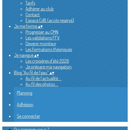
Tarifs
Adhérer au club
Contact
Espace CdB (accès reservé)
Je me forme
▴
▾
Progresser au CMN
Les validations FFV
Devenir moniteur
Les formations théoriques
Je navigue
▴
▾
Les croisières d'été 2026
Je prépare ma navigation
Blog "Au fil de l'eau"
▴
▾
Au fil de l'actualité ...
Au fil des photos ...
Planning
Adhésion
Se connecter
Qui sommes-nous ?