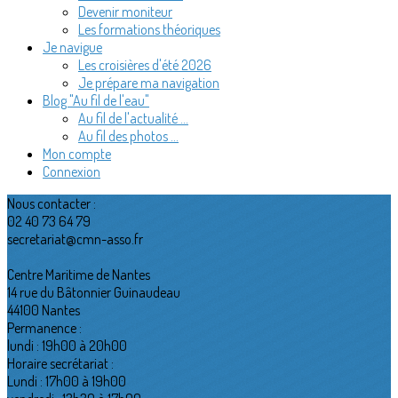
Devenir moniteur
Les formations théoriques
Je navigue
Les croisières d'été 2026
Je prépare ma navigation
Blog "Au fil de l'eau"
Au fil de l'actualité ...
Au fil des photos ...
Mon compte
Connexion
Nous contacter :
02 40 73 64 79
secretariat@cmn-asso.fr
Centre Maritime de Nantes
14 rue du Bâtonnier Guinaudeau
44100 Nantes
Permanence :
lundi : 19h00 à 20h00
Horaire secrétariat :
Lundi : 17h00 à 19h00