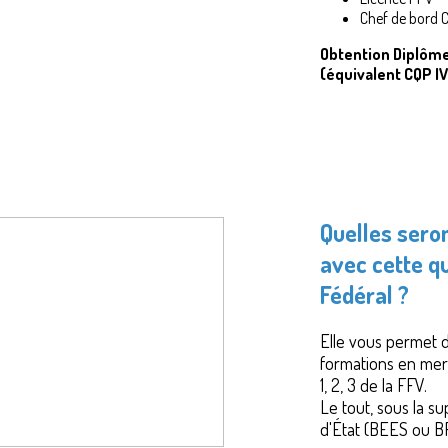
Chef de bord 
Obtention Diplôme 
(équivalent CQP IV
Quelles sero
avec cette qu
Fédéral ?
Elle vous permet d
formations en mer 
1, 2, 3 de la FFV.
Le tout, sous la s
d'État (BEES ou B