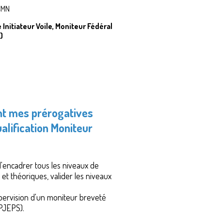
CMN
Initiateur Voile, Moniteur Fédéral
)
nt mes prérogatives
alification Moniteur
'encadrer tous les niveaux de
et théoriques, valider les niveaux
upervision d'un moniteur breveté
PJEPS).