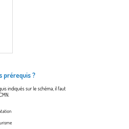
s prérequis ?
is indiqués sur le schéma, il faut
 CMN.
atation
ourisme