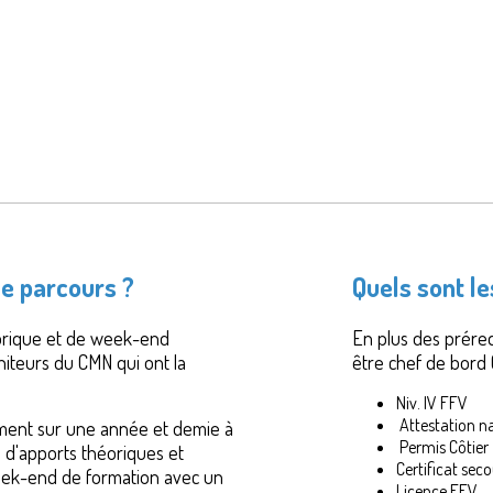
e parcours ?
Quels sont le
héorique et de week-end
En plus des prérequ
teurs du CMN qui ont la
être chef de bord
Niv. IV FFV
Attestation n
ment sur une année et demie à
Permis Côtier
 d'apports théoriques et
Certificat sec
eek-end de formation avec un
Licence FFV