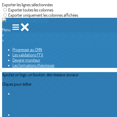
Exporter les lignes sélectionnées
Exporter toutes les colonnes
Exporter uniquement les colonnes affichées
Menu
<
>
Progresser au CMN
Les validations FFV
Devenir moniteur
Les formations théoriques
Ajoutez un logo, un bouton, des réseaux sociaux
Cliquez pour éditer