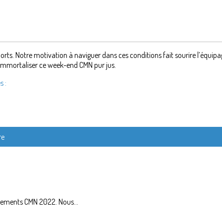
s. Notre motivation à naviguer dans ces conditions fait sourire l’équipa
 immortaliser ce week-end CMN pur jus.
s :
re
êtements CMN 2022. Nous...