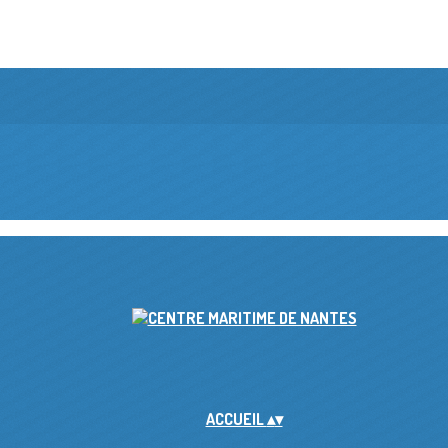
ACCUEIL
▴
▾