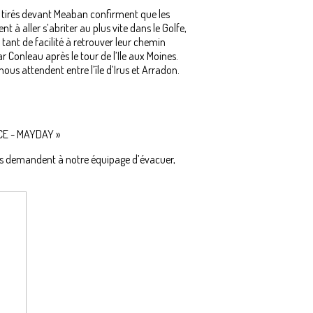
ds tirés devant Meaban confirment que les
nt à aller s’abriter au plus vite dans le Golfe,
tant de facilité à retrouver leur chemin
r Conleau après le tour de l’Ile aux Moines.
us attendent entre l’île d’Irus et Arradon.
CICE - MAYDAY »
 Ils demandent à notre équipage d’évacuer,