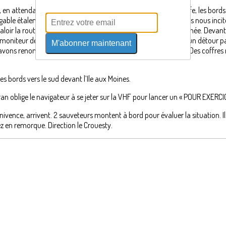
, en attendant le flot qui nous permettra de rentrer dans le Golfe, les bor
rgable étalent les bons choix. Le vent qui s’intensifie et les vagues nous incite
 valoir la route qu’ils ont minutieusement préparée dans la matinée. Devant 
 le moniteur décide de mettre l’équipage à l’épreuve en ajoutant un détour pa
M'abonner maintenant
vons renoncé à une intense envie de boire un coup à Vannes. Des coffres no
des bords vers le sud devant l’Ile aux Moines.
fran oblige le navigateur à se jeter sur la VHF pour lancer un « POUR EXER
nivence, arrivent. 2 sauveteurs montent à bord pour évaluer la situation.
 en remorque. Direction le Crouesty.