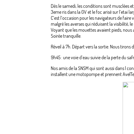
Dès le samedi, les conditions sont musclées et
3eme ris dans la GV et le foc arisé sur l’etai la
C’est l’occasion pour les navigateurs de faire
malgré les averses qui réduisent la visibilité,
Voyant que les mouettes avaient pieds, nous a
Soirée tranquille.
Réveil à 7h. Départ vers la sortie. Nous tirons 
9h45 : une voie d’eau suivie de la perte du sa
Nos amis de la SNSM qui sont aussi dans l con
installent une motopompe et prennent AvelTez