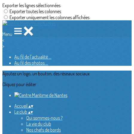
Exporter les lignes sélectionnées
Exporter toutes les colonnes
Exporter uniquement les colonnes affichées
Menu
<
>
Au fil de l'actualité ...
Au fil des photos ...
Ajoutez un logo, un bouton, des réseaux sociaux
Cliquez pour éditer
Accueil
▴
▾
Le club
▴
▾
Qui sommes-nous ?
La vie du club
Nos chefs de bords