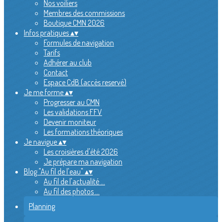
Nos voiliers
Membres des commissions
Boutique CMN 2026
Infos pratiques
▴
▾
Formules de navigation
Tarifs
Adhérer au club
Contact
Espace CdB (accès reservé)
Je me forme
▴
▾
Progresser au CMN
Les validations FFV
Devenir moniteur
Les formations théoriques
Je navigue
▴
▾
Les croisières d'été 2026
Je prépare ma navigation
Blog "Au fil de l'eau"
▴
▾
Au fil de l'actualité ...
Au fil des photos ...
Planning