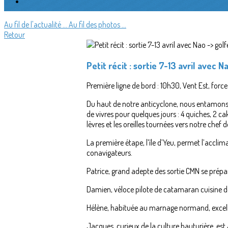
Au fil de l'actualité ...
Au fil des photos ...
Retour
Petit récit : sortie 7-13 avril avec
Première ligne de bord : 10h30, Vent Est, force
Du haut de notre anticyclone, nous entamons n
de vivres pour quelques jours : 4 quiches, 2 ca
lèvres et les oreilles tournées vers notre che
La première étape, l’île d’Yeu, permet l’accli
conavigateurs.
Patrice, grand adepte des sortie CMN se prépare
Damien, véloce pilote de catamaran cuisine d
Hélène, habituée au marnage normand, excelle
Jacques, curieux de la culture hauturière, est 