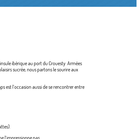
ninsule ibérique au port du Crouesty. Armées
laisirs sucrée, nous partons le sourire aux
ps est l’occasion aussi de se rencontrer entre
ttes).
 ne l‘impressionne pas.