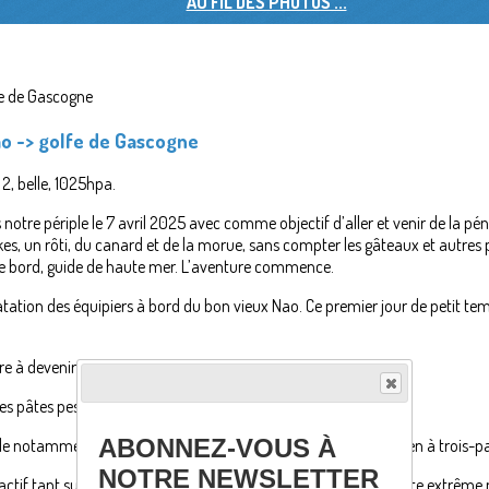
AU FIL DES PHOTOS ...
 Nao -> golfe de Gascogne
 2, belle, 1025hpa.
otre périple le 7 avril 2025 avec comme objectif d’aller et venir de la pé
kes, un rôti, du canard et de la morue, sans compter les gâteaux et autres p
f de bord, guide de haute mer. L’aventure commence.
matation des équipiers à bord du bon vieux Nao. Ce premier jour de petit tem
 à devenir papa d’un petit voilier.
es pâtes pesto par tout temps.
ABONNEZ-VOUS À
 notamment sur la réalisation de noeuds de haut vole (le chien à trois-pa
NOTRE NEWSLETTER
actif tant sur le cockpit qu‘en cabine : préparer des Pizza par gite extrême