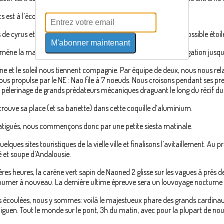
 est à l’écoute des milles et une questions de l’équipage.
res de cyrus et autres cumulonimbus de jour comme de nuit, si possible étoilé
M'abonner maintenant
e, mène la manœuvre. Nous quittons Yeu pour 190 miles de navigation jusq
une et le soleil nous tiennent compagnie. Par équipe de deux, nous nous re
 nous propulse par le NE : Nao file à 7 noeuds. Nous croisons pendant ses p
n pèlerinage de grands prédateurs mécaniques draguant le long du récif du
trouve sa place (et sa banette) dans cette coquille d’aluminium.
 fatigués, nous commençons donc par une petite siesta matinale.
uelques sites touristiques de la vielle ville et finalisons l’avitaillement. A
 et soupe d’Andalousie.
mières heures, la carène vert sapin de Naoned 2 glisse sur les vagues à près 
 tourner à nouveau. La dernière ultime épreuve sera un louvoyage nocturne 
s écoulées, nous y sommes: voilà le majestueux phare des grands cardinau
iguen. Tout le monde sur le pont, 3h du matin, avec pour la plupart de no