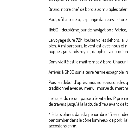
Bruno, notre chef de bord aux multiples talents
Paul, « fils du ciel », se plonge dans ses lectu
11h00 - deuxième jour de navigation : Patric
Le voyage dure 72h, toutes voiles dehors, la l
bien. A mi parcours, le vent est avec nous et
huppés, goélands royals, dauphins ainsi qu’u
Convivialité est le maître mot à bord. Chacun 
Arrivés à 6h30 sur la terre ferme espagnole,
Puis, en début d’après midi, nous visitons les q
traditionnel avec au menu : morue du marché
Le trajet du retour passe très vite, les 12 pre
de travers jusqu’à la latitude d’Yeu avant de
4 éclats blancs dans la pénombre, 15 seconde
par tomber dans le cône lumineux de port Hal
accostons enfin.