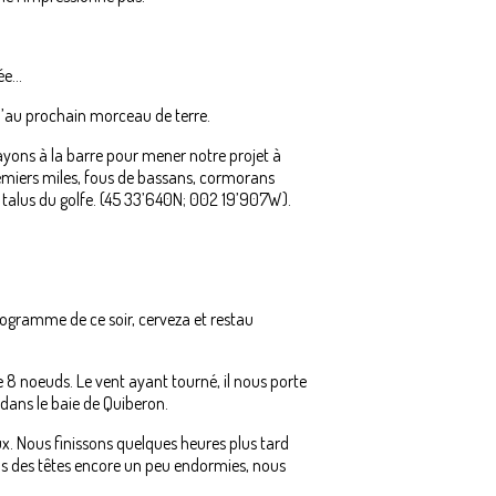
e...
u’au prochain morceau de terre.
layons à la barre pour mener notre projet à
remiers miles, fous de bassans, cormorans
 talus du golfe. (45 33’640N; 002 19’907W).
u programme de ce soir, cerveza et restau
de 8 noeuds. Le vent ayant tourné, il nous porte
dans le baie de Quiberon.
x. Nous finissons quelques heures plus tard
us des têtes encore un peu endormies, nous