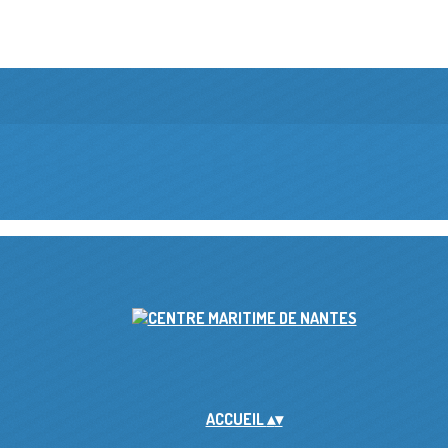
ACCUEIL
▴
▾