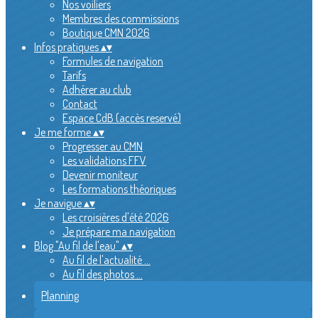
Nos voiliers
Membres des commissions
Boutique CMN 2026
Infos pratiques
▴
▾
Formules de navigation
Tarifs
Adhérer au club
Contact
Espace CdB (accès reservé)
Je me forme
▴
▾
Progresser au CMN
Les validations FFV
Devenir moniteur
Les formations théoriques
Je navigue
▴
▾
Les croisières d'été 2026
Je prépare ma navigation
Blog "Au fil de l'eau"
▴
▾
Au fil de l'actualité ...
Au fil des photos ...
Planning