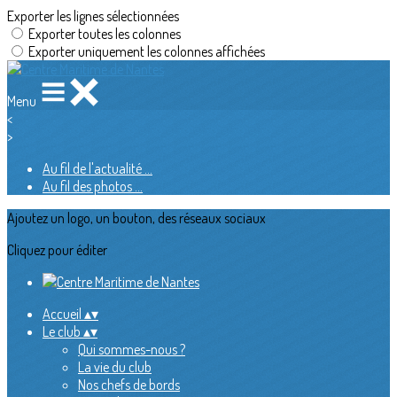
Exporter les lignes sélectionnées
Exporter toutes les colonnes
Exporter uniquement les colonnes affichées
Menu
<
>
Au fil de l'actualité ...
Au fil des photos ...
Ajoutez un logo, un bouton, des réseaux sociaux
Cliquez pour éditer
Accueil
▴
▾
Le club
▴
▾
Qui sommes-nous ?
La vie du club
Nos chefs de bords