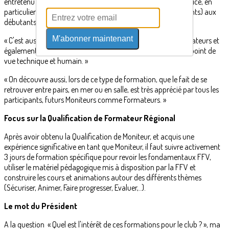
entretenu avant nous. Partager le plaisir que j'ai à être Monitrice, en
particulier celui de faire faire leurs premiers bords (et virements) aux
débutants. »
M'abonner maintenant
« C'est aussi un moment de partage d'expérience entre Formateurs et
également avec les futurs Moniteurs. C'est enrichissant d'un point de
vue technique et humain. »
« On découvre aussi, lors de ce type de formation, que le fait de se
retrouver entre pairs, en mer ou en salle, est très apprécié par tous les
participants, futurs Moniteurs comme Formateurs. »
Focus sur la Qualification de Formateur Régional
Après avoir obtenu la Qualification de Moniteur, et acquis une
expérience significative en tant que Moniteur, il faut suivre activement
3 jours de formation spécifique pour revoir les fondamentaux FFV,
utiliser le matériel pédagogique mis à disposition par la FFV et
construire les cours et animations autour des différents thèmes
(Sécuriser, Animer, Faire progresser, Evaluer,..).
Le mot du Président
A la question « Quel est l'intérêt de ces formations pour le club ? », ma