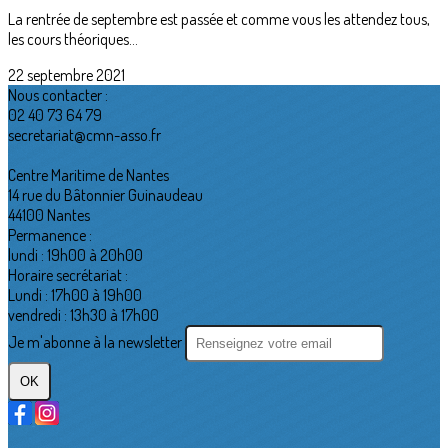
La rentrée de septembre est passée et comme vous les attendez tous,
les cours théoriques...
22 septembre 2021
Nous contacter :
02 40 73 64 79
secretariat@cmn-asso.fr
Centre Maritime de Nantes
14 rue du Bâtonnier Guinaudeau
44100 Nantes
Permanence :
lundi : 19h00 à 20h00
Horaire secrétariat :
Lundi : 17h00 à 19h00
vendredi : 13h30 à 17h00
Je m'abonne à la newsletter
OK