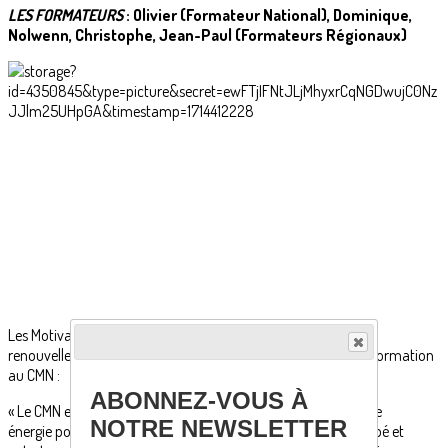
LES FORMATEURS
: Olivier (Formateur National), Dominique,
Nolwenn, Christophe, Jean-Paul (Formateurs Régionaux)
Les Motivations exprimées par les Formateurs portent sur le
renouvellement du groupe des Moniteurs pour consolider la formation
au CMN :
ABONNEZ-VOUS À
« Le CMN est une super association qui mérite un peu de notre
NOTRE NEWSLETTER
énergie pour faire perdurer ce que d'autres ont créé, développé et