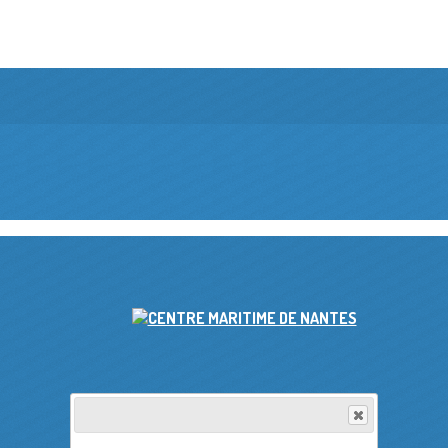
ACCUEIL
▴
▾