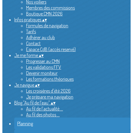
Nos voiliers
Membres des commissions
Boutique CMN 2026
Infos pratiques
▴
▾
Formules de navigation
Tarifs
Adhérer au club
Contact
Espace CdB (accès reservé)
Je me forme
▴
▾
Progresser au CMN
Les validations FFV
Devenir moniteur
Les formations théoriques
Je navigue
▴
▾
Les croisières d'été 2026
Je prépare ma navigation
Blog "Au fil de l'eau"
▴
▾
Au fil de l'actualité ...
Au fil des photos ...
Planning