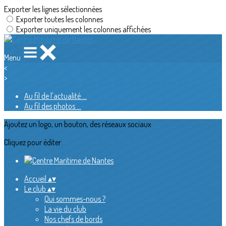
Exporter les lignes sélectionnées
Exporter toutes les colonnes
Exporter uniquement les colonnes affichées
Menu
<
>
Au fil de l'actualité ...
Au fil des photos ...
Ajoutez un logo, un bouton, des réseaux sociaux
Cliquez pour éditer
Accueil
▴
▾
Le club
▴
▾
Qui sommes-nous ?
La vie du club
Nos chefs de bords