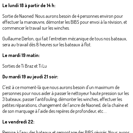
Le lundi 18 à partir de 14 h:
Sortie de Naoned: Nous aurons besoin de 4 personnes environ pour
effectuer la manœuvre, démonter les BIBS pour envoi à la révision, et
commencer le travail sur les winches.
Guillaume Derlon, qui fait l'entretien mécanique de tous nos bateaux,
sera au travail dès 8 heures sur les bateaux à flot.
Le mardi 19 matin:
Sorties de Ti Braz et Ti Lu
Du mardi 19 au jeudi 21 soir:
C'est à ce moment-là que nous aurons besoin d'un maximum de
personnes pour nous aider à passer le nettoyeur haute pression sur les
3 bateaux, passer l'antifouling, démonter les winches, effectuer les
petites réparations, changement de l'ancre de Naoned, de la chaîne et
de son marquage à l'aide des repères de profondeur, etc....
Le vendredi 22:
Remise à l'eau des bateaux et remontage des BIBS révisés: Nous avons