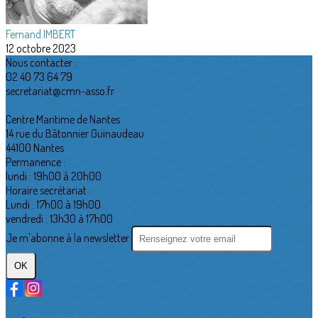
Fernand IMBERT
12 octobre 2023
Nous contacter :
02 40 73 64 79
secretariat@cmn-asso.fr
Centre Maritime de Nantes
14 rue du Bâtonnier Guinaudeau
44100 Nantes
Permanence :
lundi : 19h00 à 20h00
Horaire secrétariat :
Lundi : 17h00 à 19h00
vendredi : 13h30 à 17h00
Je m'abonne à la newsletter
OK