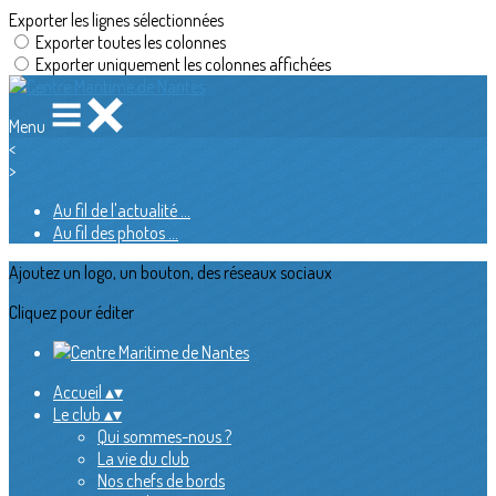
Exporter les lignes sélectionnées
Exporter toutes les colonnes
Exporter uniquement les colonnes affichées
Menu
<
>
Au fil de l'actualité ...
Au fil des photos ...
Ajoutez un logo, un bouton, des réseaux sociaux
Cliquez pour éditer
Accueil
▴
▾
Le club
▴
▾
Qui sommes-nous ?
La vie du club
Nos chefs de bords