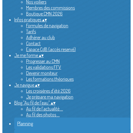
Nos voiliers
Membres des commissions
Boutique CMN 2026
Infos pratiques
▴
▾
Formules de navigation
Tarifs
Adhérer au club
Contact
Espace CdB (accès reservé)
Je me forme
▴
▾
Progresser au CMN
Les validations FFV
Devenir moniteur
Les formations théoriques
Je navigue
▴
▾
Les croisières d'été 2026
Je prépare ma navigation
Blog "Au fil de l'eau"
▴
▾
Au fil de l'actualité ...
Au fil des photos ...
Planning