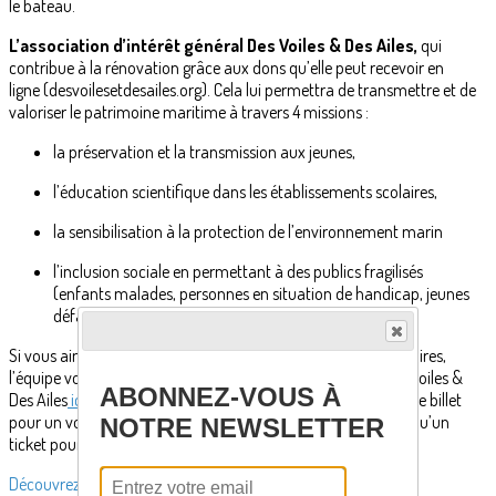
le bateau.
L’association d’intérêt général
Des Voiles & Des Ailes,
qui
contribue à la rénovation grâce aux dons qu’elle peut recevoir en
ligne (desvoilesetdesailes.org). Cela lui permettra de transmettre et de
valoriser le patrimoine maritime à travers 4 missions :
la préservation et la transmission aux jeunes,
l’éducation scientifique dans les établissements scolaires,
la sensibilisation à la protection de l’environnement marin
l’inclusion sociale en permettant à des publics fragilisés
(enfants malades, personnes en situation de handicap, jeunes
défavorisés) d’embarquer sur L’Hydroptère.
Si vous aimez la voile, les défis fous et les navigations légendaires,
l’équipe vous invite à découvrir et soutenir l’Association Des Voiles &
ABONNEZ-VOUS À
Des Ailes
ici.
Et pourquoi ne pas réserver dès aujourd’hui votre billet
pour un vol
ici
: Une expérience qui vous fera rêver bien plus qu’un
NOTRE NEWSLETTER
ticket pour Mars… et sûrement beaucoup moins chère.
Découvrez davantage d'articles sur ces thèmes :