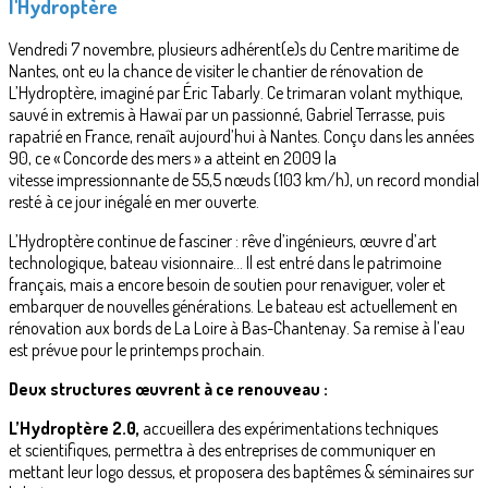
l'Hydroptère
Vendredi 7 novembre, plusieurs adhérent(e)s du Centre maritime de
Nantes, ont eu la chance de visiter le chantier de rénovation de
L’Hydroptère, imaginé par Éric Tabarly. Ce trimaran volant mythique,
sauvé in extremis à Hawaï par un passionné, Gabriel Terrasse, puis
rapatrié en France, renaît aujourd’hui à Nantes. Conçu dans les années
90, ce « Concorde des mers » a atteint en 2009 la
vitesse impressionnante de 55,5 nœuds (103 km/h), un record mondial
resté à ce jour inégalé en mer ouverte.
L’Hydroptère continue de fasciner : rêve d’ingénieurs, œuvre d’art
technologique, bateau visionnaire… Il est entré dans le patrimoine
français, mais a encore besoin de soutien pour renaviguer, voler et
embarquer de nouvelles générations. Le bateau est actuellement en
rénovation aux bords de La Loire à Bas-Chantenay. Sa remise à l’eau
est prévue pour le printemps prochain.
Deux structures œuvrent à ce renouveau :
L’Hydroptère 2.0,
accueillera des expérimentations techniques
et scientifiques, permettra à des entreprises de communiquer en
mettant leur logo dessus, et proposera des baptêmes & séminaires sur