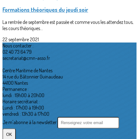
Formations théoriques du jeudi soir
La rentrée de septembre est passée et comme vous les attendez tous,
les cours théoriques...
22 septembre 2021
Nous contacter :
02 40 73 64 79
secretariat@cmn-asso.fr
Centre Maritime de Nantes
14 rue du Bâtonnier Guinaudeau
44100 Nantes
Permanence :
lundi : 19h00 à 20h00
Horaire secrétariat :
Lundi : 17h00 à 19h00
vendredi : 13h30 à 17h00
Je m'abonne à la newsletter
OK