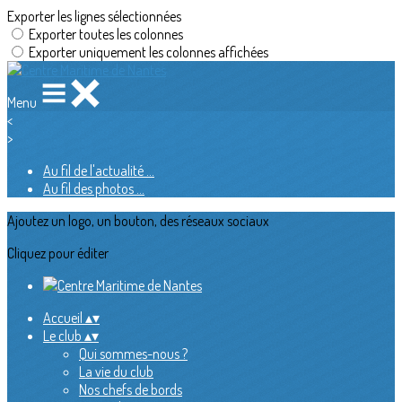
Exporter les lignes sélectionnées
Exporter toutes les colonnes
Exporter uniquement les colonnes affichées
Menu
<
>
Au fil de l'actualité ...
Au fil des photos ...
Ajoutez un logo, un bouton, des réseaux sociaux
Cliquez pour éditer
Accueil
▴
▾
Le club
▴
▾
Qui sommes-nous ?
La vie du club
Nos chefs de bords