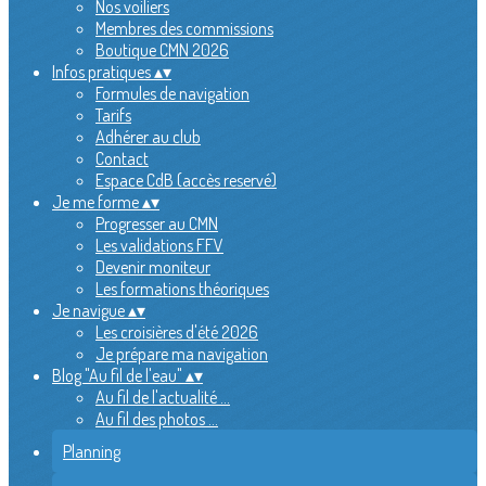
Nos voiliers
Membres des commissions
Boutique CMN 2026
Infos pratiques
▴
▾
Formules de navigation
Tarifs
Adhérer au club
Contact
Espace CdB (accès reservé)
Je me forme
▴
▾
Progresser au CMN
Les validations FFV
Devenir moniteur
Les formations théoriques
Je navigue
▴
▾
Les croisières d'été 2026
Je prépare ma navigation
Blog "Au fil de l'eau"
▴
▾
Au fil de l'actualité ...
Au fil des photos ...
Planning