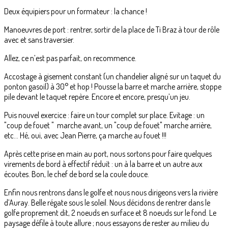
Deux équipiers pour un formateur : la chance !
Manoeuvres de port : rentrer, sortir de la place de Ti Braz à tour de rôle
avec et sans traversier.
Allez, ce n’est pas parfait, on recommence.
Accostage à gisement constant (un chandelier aligné sur un taquet du
ponton gasoil) à 30° et hop ! Pousse la barre et marche arrière, stoppe
pile devant le taquet repère. Encore et encore, presqu’un jeu.
Puis nouvel exercice : faire un tour complet sur place. Evitage : un
"coup de fouet " marche avant, un "coup de fouet" marche arrière,
etc… Hé, oui, avec Jean Pierre, ça marche au fouet !!!
Après cette prise en main au port, nous sortons pour faire quelques
virements de bord à effectif réduit : un à la barre et un autre aux
écoutes. Bon, le chef de bord se la coule douce.
Enfin nous rentrons dans le golfe et nous nous dirigeons vers la rivière
d’Auray. Belle régate sous le soleil. Nous décidons de rentrer dans le
golfe proprement dit, 2 noeuds en surface et 8 noeuds sur le fond. Le
paysage défile à toute allure ; nous essayons de rester au milieu du