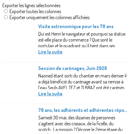
Exporter les lignes sélectionnées
Exporter toutes les colonnes
Exporter uniquement les colonnes affichées
Visite astronomique pour les 70 ans
Qui est Henri le navigateur et pourquoi sa statue
est-elle place du commerce ? Que sont le
portulan et le quadrant qu'il tient dans ses
mains? Qu'est-ce qu'une méridienne, qui...
Lire la suite
Session de carénages, Juin 2026
Naoned étant sorti du chantier en mars dernier il
a déjà bénéficié du carénage avant sa remise à
l’eau.Seuls AVEL TEZ et TI BRAZ ont été carénés
lors de cette session.Je tiens...
Lire la suite
70 ans, les adhérents et adhérentes répondent présent.e.s!
Samedi 30 mai, des dizaines de personnes
s’agitent avec des ciseaux, de la ficelle, du
scotch…La mission ? Décorer le 2ème étage du