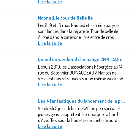
LAB pour la fiesta du CMN ! Pendant ce...
Lire la suite
Naoned, le tour de Belle Ile
Les 8, 9 et 10 mai, Naoned et son équipage se
sont lancés dans la régate le ‘Tour de belle ile’.
Aligné dans la catégorie libre entre de gros
multicoques et le petit muscadet,...
Lire la suite
Quand un weekend d'échange CMN-CAF devient inoubliable !
Depuis 2019, les 2 associations hébergées au 14
rue du Bâtonnier GUINAUDEAU à Nantes ne
s'étaient pas retrouvées sur un même weekend
pour partager leur activité.Ayant...
Lire la suite
Les 4 fantastiques du lancement de la promo Moitessier!
Vendredi 5 juin, début de WE un peu spécial, 4
jeunes gens s’apprêtent à embarquer à bord
d’Avez Tez, sous la houlette de chefs de bord
spéciaux…. Des moniteurs...
Lire la suite