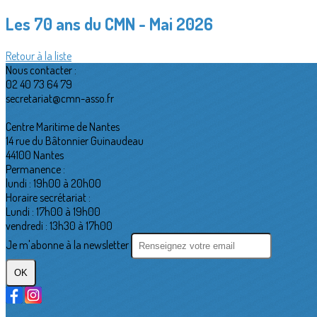
Les 70 ans du CMN - Mai 2026
Retour à la liste
Nous contacter :
02 40 73 64 79
secretariat@cmn-asso.fr
Centre Maritime de Nantes
14 rue du Bâtonnier Guinaudeau
44100 Nantes
Permanence :
lundi : 19h00 à 20h00
Horaire secrétariat :
Lundi : 17h00 à 19h00
vendredi : 13h30 à 17h00
Je m'abonne à la newsletter
OK