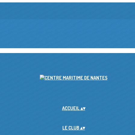
ACCUEIL
▴
▾
LE CLUB
▴
▾