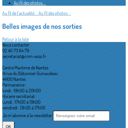
Au fil des photos ...
Au fil de l'actualité ...
Au fil des photos ...
Belles images de nos sorties
Retour à la liste
Nous contacter :
02 40 73 64 79
secretariat@cmn-asso.fr
Centre Maritime de Nantes
14 rue du Bâtonnier Guinaudeau
44100 Nantes
Permanence :
lundi : 19h00 à 20h00
Horaire secrétariat :
Lundi : 17h00 à 19h00
vendredi : 13h30 à 17h00
Je m'abonne à la newsletter
OK