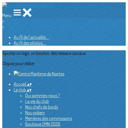
Menu
<
>
Au fil de l'actualité ...
Au fil des photos ...
Ajoutez un logo, un bouton, des réseaux sociaux
Cliquez pour éditer
Accueil
▴
▾
Le club
▴
▾
Qui sommes-nous ?
La vie du club
Nos chefs de bords
Nos voiliers
Membres des commissions
Boutique CMN 2026