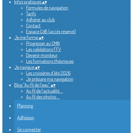
Infos pratiques
▴
▾
Formules de navigation
Tarifs
Adhérer au club
Contact
Espace CdB (accès reservé)
Je me forme
▴
▾
Progresser au CMN
Les validations FFV
Devenir moniteur
Les formations théoriques
Je navigue
▴
▾
Les croisières d'été 2026
Je prépare ma navigation
Blog "Au fil de l'eau"
▴
▾
Au fil de l'actualité ...
Au fil des photos ...
Planning
Adhésion
Se connecter