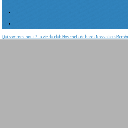
Qui sommes-nous ?
La vie du club
Nos chefs de bords
Nos voiliers
Membr