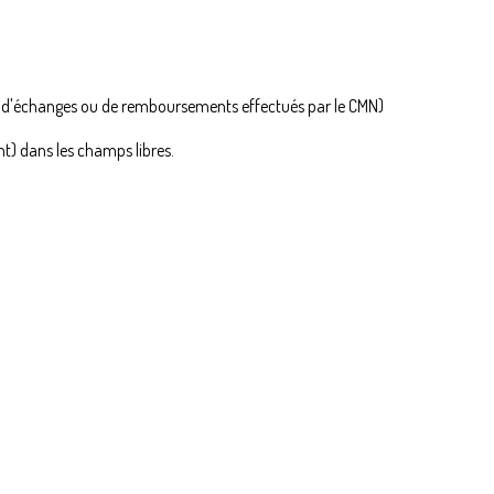
s d'échanges ou de remboursements effectués par le CMN)
ant) dans les champs libres.