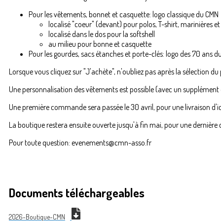
Pour les vêtements, bonnet et casquette: logo classique du CMN
localisé "coeur" (devant) pour polos, T-shirt, marinières et
localisé dans le dos pour la softshell
au milieu pour bonne et casquette
Pour les gourdes, sacs étanches et porte-clés: logo des 70 ans 
Lorsque vous cliquez sur "J'achète", n'oubliez pas après la sélection du
Une personnalisation des vêtements est possible (avec un supplémen
Une première commande sera passée le 30 avril, pour une livraison d'ici
La boutique restera ensuite ouverte jusqu'à fin mai, pour une dernière
Pour toute question: evenements@cmn-asso.fr
Documents téléchargeables
2026-Boutique-CMN