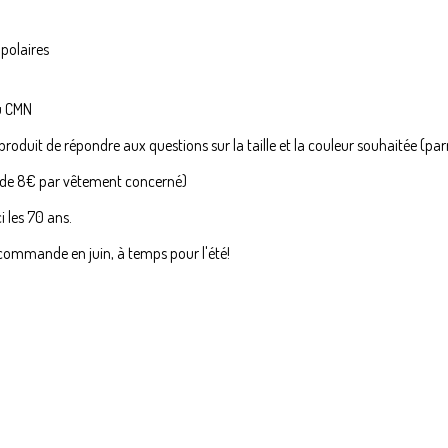
 polaires
du CMN
 produit de répondre aux questions sur la taille et la couleur souhaitée (pa
t de 8€ par vêtement concerné)
 les 70 ans.
 commande en juin, à temps pour l'été!