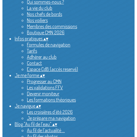
Qui sommes-nous ?
La vie du club
Nos chefs de bords
Nos voiliers
Membres des commissions
Boutique CMN 2026
Infos pratiques
▴
▾
Formules de navigation
Tarifs
Adhérer au club
Contact
Espace CdB (accès reservé)
Je me forme
▴
▾
Progresser au CMN
Les validations FFV
Devenir moniteur
Les formations théoriques
Je navigue
▴
▾
Les croisières d'été 2026
Je prépare ma navigation
Blog "Au fil de l'eau"
▴
▾
Au fil de l'actualité ...
Au fil des photos ...