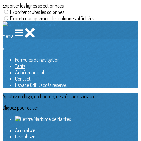
Exporter les lignes sélectionnées
Exporter toutes les colonnes
Exporter uniquement les colonnes affichées
Menu
<
>
Formules de navigation
Tarifs
Adhérer au club
Contact
Espace CdB (accès reservé)
Ajoutez un logo, un bouton, des réseaux sociaux
Cliquez pour éditer
Accueil
▴
▾
Le club
▴
▾