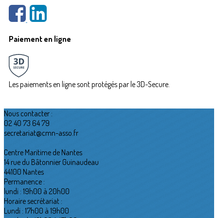
Paiement en ligne
Les paiements en ligne sont protégés par le 3D-Secure.
Nous contacter :
02 40 73 64 79
secretariat@cmn-asso.fr
Centre Maritime de Nantes
14 rue du Bâtonnier Guinaudeau
44100 Nantes
Permanence :
lundi : 19h00 à 20h00
Horaire secrétariat :
Lundi : 17h00 à 19h00