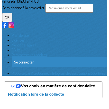
vendredi : 13h30 à 17h00
Je m'abonne à la newsletter
OK
Plan du site
Licences
Mentions légales
CGUV
Paramétrer vos cookies
Se connecter
Propulsé par AssoConnect, le logiciel des associations Sportives
Vos choix en matière de confidentialité
Notification lors de la collecte