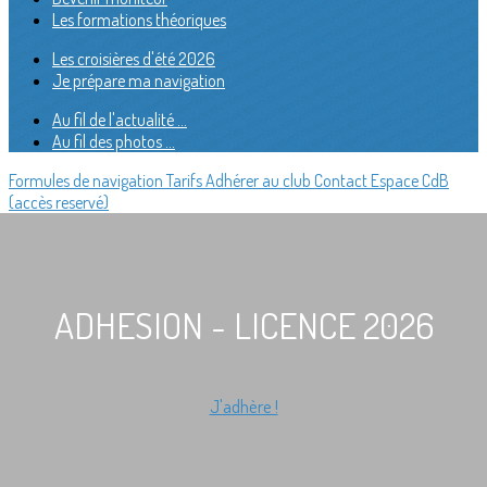
Les formations théoriques
Les croisières d'été 2026
Je prépare ma navigation
Au fil de l'actualité ...
Au fil des photos ...
Formules de navigation
Tarifs
Adhérer au club
Contact
Espace CdB
(accès reservé)
ADHESION - LICENCE 2026
J'adhère !